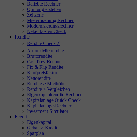
Beliebte Rechner
Quittung erstellen
Zeitzone
Mieterhoehung Rechner
Modernisierungsrechner
Nebenkosten Check
Rendite
Rendite Check ⚡
Airbnb Mietrendite
Bruttorendite
Cashflow Rechner
Fix & Flip Rendite
Kaufpreisfaktor
Nettorendite
Rendite > Miethöhe
Rendite > Vergleichen
Eigenkapitalrendite Rechner
Kapitalanlage Quick-Check
Kapitalanlage-Rechner
Investment-Simulator
Kredit
Eigenkapital
Gehalt > Kredit
Sparplan