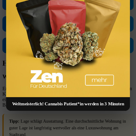
▶ Kaufnebenkosten berechnen
▶ Rendite pruefen
▶ Finanzierung berechnen
Häufige Fragen
Wie viel Eigenkapital brauche ich mindestens?
Empfohlen werden 20–30 % des Kaufpreises plus die vollständigen
Kaufnebenkosten aus Eigenmitteln. Je mehr Eigenkapital Sie
einbringen, desto bessere Zinskonditionen erhalten Sie von der
Weltmeisterlich! Cannabis Patient*in werden in 3 Minuten
Bank.
Tipp:
Lage schlägt Ausstattung. Eine durchschnittliche Wohnung in
guter Lage ist langfristig wertvoller als eine Luxuswohnung am
Stadtrand.