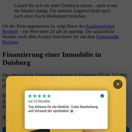
Lassen Sie sich nie unter Zeitdruck setzen – auch wenn
der Makler drängt. Ein seriöses Angebot bleibt auch
nach einer Nacht Bedenkzeit bestehen.
Ob der Preis angemessen ist, zeigt Ihnen der
Kaufpreisfaktor
Rechner
– ein Wert unter 20 gilt als günstig. Die tatsächliche
Rendite nach allen Kosten berechnen Sie mit dem
Nettorendite
Rechner
.
Finanzierung einer Immobilie in
Duisburg
Für eine typische Eigentumswohnung in Duisburg (70 m², 112.000
€) benötigen Sie bei 20 % Eigenkapital rund
31.920 €
Eigenmittel
×
(Eigenkapital + Kaufnebenkosten).
Die monatliche Rate für Ihr Darlehen berechnen Sie mit dem
Annuitätenrechner
. Wie viel Eigenkapital Sie wirklich brauchen,
zeigt der
Eigenkapital Rechner
.
Jetzt selbst berechnen