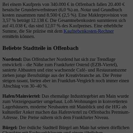
Bei einem Kaufpreis von 340.000 € in Offenbach fallen 20.400 €
hessische Grunderwerbsteuer (6,0 %) an. Notar und Grundbuch
kosten zusammen rund 8.500 € (2,5 %). Eine Maklerprovision von
3,57 % beträgt 12.138 €. Die Gesamtnebenkosten summieren sich
auf 41.038 €, das sind 12,07 % des Kaufpreises. Eine erhebliche
Summe, die Sie präzise mit dem
Kaufnebenkosten-Rechner
ermitteln können.
Beliebte Stadtteile in Offenbach
Nordend:
Das Offenbacher Nordend hat sich zur Trendlage
entwickelt – die Nähe zum Frankfurter Ostend (EZB-Viertel),
sanierte Altbauten und eine wachsende Café- und Restaurantszene
ziehen junge Berufstätige aus der Kreativbranche an. Die Preise
steigen rasant, bieten aber im Frankfurt-Vergleich noch immer einen
Abschlag von 30–40 %.
Hafen/Mainviertel:
Das ehemalige Industriegebiet am Main wurde
zum Vorzeigequartier umgebaut. Loft-Wohnungen in konvertierten
Lagerhäusern, moderne Neubauten mit Mainblick und die HfG als
kultureller Anker machen das Hafenviertel zu Offenbachs Premium-
Adresse. Die Preise nähern sich dem Frankfurter Niveau.
Bürgel:
Der östliche Stadtteil Bürgel am Main hat seinen dörflichen
Charakter mit Fachwerkhäusern und einem jährlichen