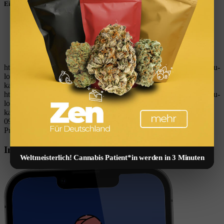
Eintrag teilen
Teilen auf WhatsApp
Teilen auf LinkedIn
Teilen auf Reddit
Per E-Mail teilen
https://immobilienguru.one/wp-content/uploads/2023/03/ImmoGuru-
logo-immobilien-finanzen-tools-rechner-kostenlos-vermoegen-
kapitalanlage-geld-verdienen.svg
0
0
W_kinski
https://immobilienguru.one/wp-content/uploads/2023/03/ImmoGuru-
logo-immobilien-finanzen-tools-rechner-kostenlos-vermoegen-
kapitalanlage-geld-verdienen.svg
W_kinski
2026-02-13
09:44:31
2026-02-13 09:44:31
Immobilien Offenbach: Kaufen,
Preise & Rendite
Immobilien App
Weltmeisterlich! Cannabis Patient*in werden in 3 Minuten