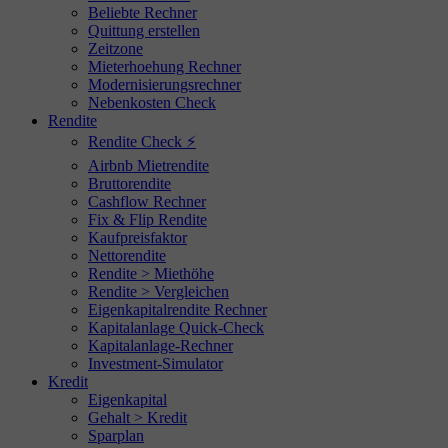
Beliebte Rechner
Quittung erstellen
Zeitzone
Mieterhoehung Rechner
Modernisierungsrechner
Nebenkosten Check
Rendite
Rendite Check ⚡
Airbnb Mietrendite
Bruttorendite
Cashflow Rechner
Fix & Flip Rendite
Kaufpreisfaktor
Nettorendite
Rendite > Miethöhe
Rendite > Vergleichen
Eigenkapitalrendite Rechner
Kapitalanlage Quick-Check
Kapitalanlage-Rechner
Investment-Simulator
Kredit
Eigenkapital
Gehalt > Kredit
Sparplan