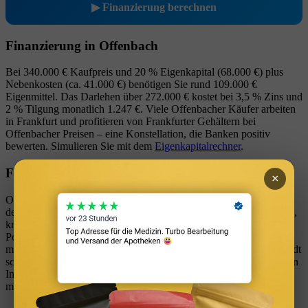
▶ Finanzierung berechnen
Finanzierung in Offenbach
Bei 340.000 € Kaufpreis und 20 % Eigenkapital (68.000 €) plus
Nebenkosten (ca. 41.000 €) benötigen Sie rund 109.000 €
Eigenmittel. Das Darlehen über 272.000 € kostet bei 3,5 % Zins und
2 % Tilgung monatlich 1.247 €. Viele Offenbacher Käufer arbeiten
in Frankfurt und profitieren von Frankfurter Gehältern bei
Offenbacher Preisen – eine Konstellation, die Banken positiv
bewerten. Simulieren Sie mit dem
Eigenkapitalrechner
.
Fazit: Lohnt sich der Kauf in Offenbach?
×
Offenbach ist die wohl spannendste Aufhol-Geschichte im
deutschen Immobilienmarkt. Die Kombination aus Frankfurt-Nähe,
kreativem Wandel und noch bestehenden Preisabschlägen bietet
Potenzial für Wertsteigerungen, die in Frankfurt selbst nicht mehr
möglich sind. Wer den urbanen, multikulturellen Charakter der Stadt
schätzt und den langfristigen Trend erkennt, findet in Offenbach ein
Investment mit überdurchschnittlichen Chancen – allerdings auch
mit mehr Volatilität als in etablierten Märkten.