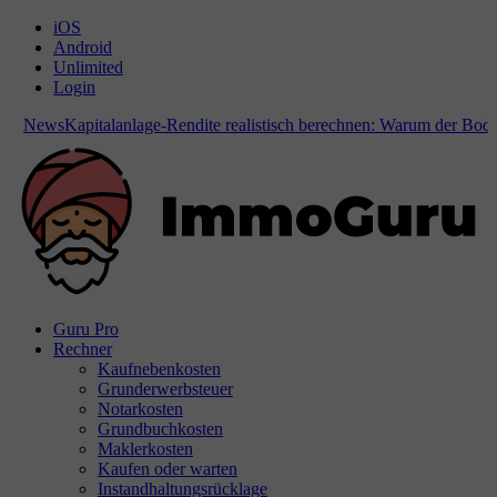
iOS
Android
Unlimited
Login
News
Kapitalanlage-Rendite realistisch berechnen: Warum der Bodenrich
Guru Pro
Rechner
Kaufnebenkosten
Grunderwerbsteuer
Notarkosten
Grundbuchkosten
Maklerkosten
Kaufen oder warten
Instandhaltungsrücklage