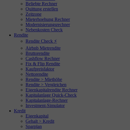
Beliebte Rechner
Quittung erstellen
Zeitzone
Mieterhoehung Rechner
Modernisierungsrechner
Nebenkosten Check
Rendite
Rendite Check ⚡
Airbnb Mietrendite
Bruttorendite
Cashflow Rechner
Fix & Flip Rendite
Kaufpreisfaktor
Nettorendite
Rendite > Miethöhe
Rendite > Vergleichen
Eigenkapitalrendite Rechner
Kapitalanlage Quick-Check
Kapitalanlage-Rechner
Investment-Simulator
Kredit
Eigenkapital
Gehalt > Kredit
Sparplan