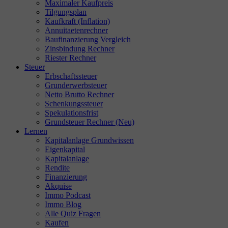
Maximaler Kaufpreis
Tilgungsplan
Kaufkraft (Inflation)
Annuitaetenrechner
Baufinanzierung Vergleich
Zinsbindung Rechner
Riester Rechner
Steuer
Erbschaftssteuer
Grunderwerbsteuer
Netto Brutto Rechner
Schenkungssteuer
Spekulationsfrist
Grundsteuer Rechner (Neu)
Lernen
Kapitalanlage Grundwissen
Eigenkapital
Kapitalanlage
Rendite
Finanzierung
Akquise
Immo Podcast
Immo Blog
Alle Quiz Fragen
Kaufen