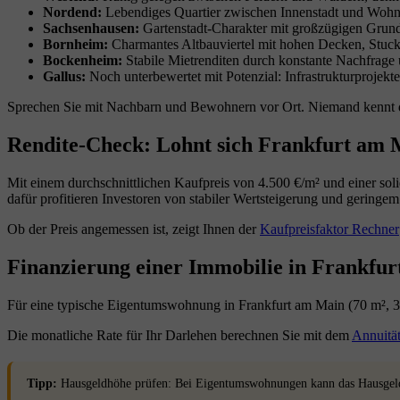
Nordend:
Lebendiges Quartier zwischen Innenstadt und Wohnge
Sachsenhausen:
Gartenstadt-Charakter mit großzügigen Grun
Bornheim:
Charmantes Altbauviertel mit hohen Decken, Stuc
Bockenheim:
Stabile Mietrenditen durch konstante Nachfrage
Gallus:
Noch unterbewertet mit Potenzial: Infrastrukturprojekt
Sprechen Sie mit Nachbarn und Bewohnern vor Ort. Niemand kennt die 
Rendite-Check: Lohnt sich Frankfurt am M
Mit einem durchschnittlichen Kaufpreis von 4.500 €/m² und einer sol
dafür profitieren Investoren von stabiler Wertsteigerung und geringem
Ob der Preis angemessen ist, zeigt Ihnen der
Kaufpreisfaktor Rechner
Finanzierung einer Immobilie in Frankfu
Für eine typische Eigentumswohnung in Frankfurt am Main (70 m², 3
Die monatliche Rate für Ihr Darlehen berechnen Sie mit dem
Annuitä
Tipp:
Hausgeldhöhe prüfen: Bei Eigentumswohnungen kann das Hausgeld 