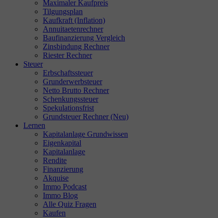
Maximaler Kaufpreis
Tilgungsplan
Kaufkraft (Inflation)
Annuitaetenrechner
Baufinanzierung Vergleich
Zinsbindung Rechner
Riester Rechner
Steuer
Erbschaftssteuer
Grunderwerbsteuer
Netto Brutto Rechner
Schenkungssteuer
Spekulationsfrist
Grundsteuer Rechner (Neu)
Lernen
Kapitalanlage Grundwissen
Eigenkapital
Kapitalanlage
Rendite
Finanzierung
Akquise
Immo Podcast
Immo Blog
Alle Quiz Fragen
Kaufen