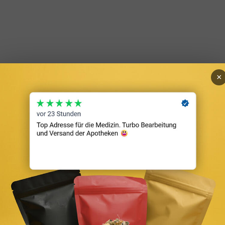
×
 Stadtteile und Kaufnebenkosten
cen für Käufer, Verkäufer und Kapitalanleger. Mit rund 760.000 Einwo
ie Westend oder Nordend Quadratmeterpreise deutlich über dem Durchsc