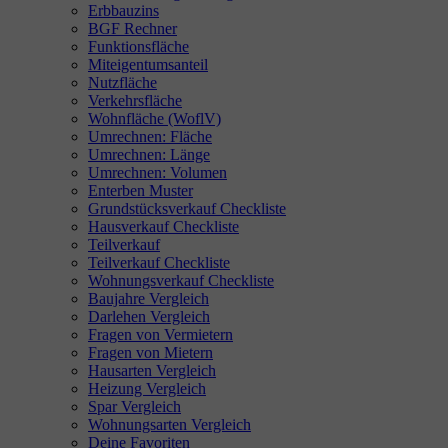
Erbbauzins
BGF Rechner
Funktionsfläche
Miteigentumsanteil
Nutzfläche
Verkehrsfläche
Wohnfläche (WoflV)
Umrechnen: Fläche
Umrechnen: Länge
Umrechnen: Volumen
Enterben Muster
Grundstücksverkauf Checkliste
Hausverkauf Checkliste
Teilverkauf
Teilverkauf Checkliste
Wohnungsverkauf Checkliste
Baujahre Vergleich
Darlehen Vergleich
Fragen von Vermietern
Fragen von Mietern
Hausarten Vergleich
Heizung Vergleich
Spar Vergleich
Wohnungsarten Vergleich
Deine Favoriten