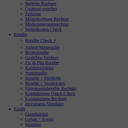
Beliebte Rechner
Quittung erstellen
Zeitzone
Mieterhoehung Rechner
Modernisierungsrechner
Nebenkosten Check
Rendite
Rendite Check ⚡
Airbnb Mietrendite
Bruttorendite
Cashflow Rechner
Fix & Flip Rendite
Kaufpreisfaktor
Nettorendite
Rendite > Miethöhe
Rendite > Vergleichen
Eigenkapitalrendite Rechner
Kapitalanlage Quick-Check
Kapitalanlage-Rechner
Investment-Simulator
Kredit
Eigenkapital
Gehalt > Kredit
Sparplan