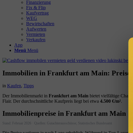
Finanzierung
Fix & Flip
Kaufvertrag
WEG
Bewirtschaften
Aufwerten
Vermieten
Verkaufen
App
Menü
Menü
Immobilien in Frankfurt am Main: Preise,
in
Kaufen
,
Tipps
Der Immobilienmarkt in
Frankfurt am Main
bietet vielfältige Chan
Flair. Der durchschnittliche Kaufpreis liegt bei etwa
4.500 €/m²
.
Immobilienpreise in Frankfurt am Main
Stand: Februar 2026 · Quellen: Gutachterausschüsse, Statistisches Bundesamt
Die Preise variieren je nach Lage erheblich. Während in Top-Lagen w