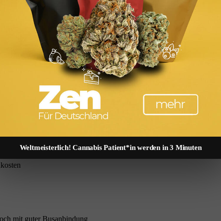
 Nebenkosten an:
raktive Förderprogramme
n Hessen rund
34.710 €
. Alle Nebenkosten auf einen Blick berechnen S
cken kennt, findet noch faire Angebote.
Weltmeisterlich! Cannabis Patient*in werden in 3 Minuten
och mit guter Busanbindung