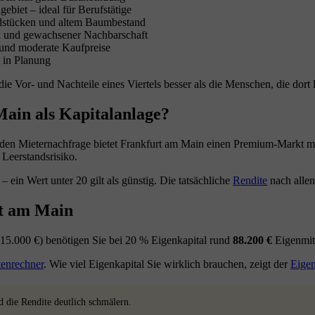
biet – ideal für Berufstätige
dstücken und altem Baumbestand
k und gewachsener Nachbarschaft
 und moderate Kaufpreise
e in Planung
Vor- und Nachteile eines Viertels besser als die Menschen, die dort l
ain als Kapitalanlage?
iden Mieternachfrage bietet Frankfurt am Main einen Premium-Markt mit
 Leerstandsrisiko.
– ein Wert unter 20 gilt als günstig. Die tatsächliche
Rendite
nach alle
rt am Main
15.000 €) benötigen Sie bei 20 % Eigenkapital rund
88.200 €
Eigenmitt
tenrechner
. Wie viel Eigenkapital Sie wirklich brauchen, zeigt der
Eigen
die Rendite deutlich schmälern.