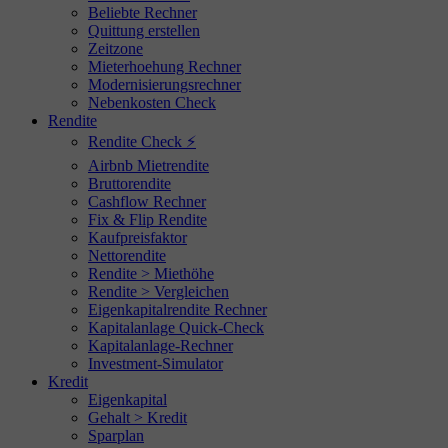
Beliebte Rechner
Quittung erstellen
Zeitzone
Mieterhoehung Rechner
Modernisierungsrechner
Nebenkosten Check
Rendite
Rendite Check ⚡
Airbnb Mietrendite
Bruttorendite
Cashflow Rechner
Fix & Flip Rendite
Kaufpreisfaktor
Nettorendite
Rendite > Miethöhe
Rendite > Vergleichen
Eigenkapitalrendite Rechner
Kapitalanlage Quick-Check
Kapitalanlage-Rechner
Investment-Simulator
Kredit
Eigenkapital
Gehalt > Kredit
Sparplan