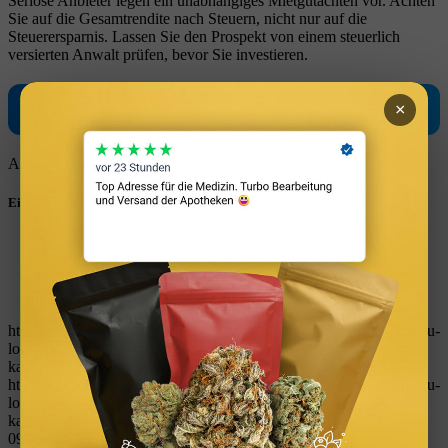
Seriöse Anbieter legen ein unabhängiges Mietgutachten vor. Achten
Sie auf die Gesamtrendite nach Steuern, nicht nur auf die
Steuerersparnis. Lassen Sie den Prospekt von einem steuerlich
versierten Anwalt prüfen, bevor Sie investieren.
×
▶ Rendite berechnen
Analysieren Sie die
Rendite
mit dem
Rendite-Check
.
Eintrag teilen
Teilen auf WhatsApp
Teilen auf LinkedIn
Teilen auf Reddit
Per E-Mail teilen
https://immobilienguru.one/wp-content/uploads/2023/03/ImmoGuru-
logo-immobilien-finanzen-tools-rechner-kostenlos-vermoegen-
kapitalanlage-geld-verdienen.svg
0
0
W_kinski
https://immobilienguru.one/wp-content/uploads/2023/03/ImmoGuru-
logo-immobilien-finanzen-tools-rechner-kostenlos-vermoegen-
kapitalanlage-geld-verdienen.svg
W_kinski
2026-02-13
09:44:18
2026-02-13 09:44:18
Bauherrenmodell