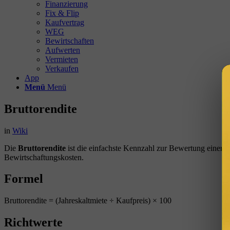
Finanzierung
Fix & Flip
Kaufvertrag
WEG
Bewirtschaften
Aufwerten
Vermieten
Verkaufen
App
Menü
Menü
Bruttorendite
in
Wiki
Die
Bruttorendite
ist die einfachste Kennzahl zur Bewertung einer I
Bewirtschaftungskosten.
Formel
Bruttorendite = (Jahreskaltmiete ÷ Kaufpreis) × 100
Richtwerte