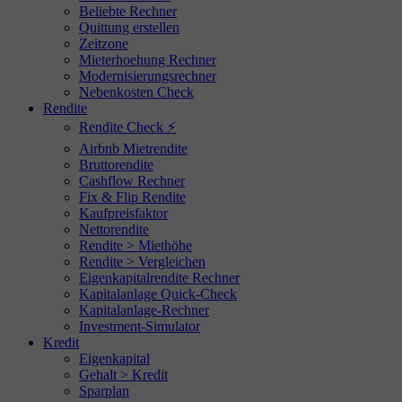
Beliebte Rechner
Quittung erstellen
Zeitzone
Mieterhoehung Rechner
Modernisierungsrechner
Nebenkosten Check
Rendite
Rendite Check ⚡
Airbnb Mietrendite
Bruttorendite
Cashflow Rechner
Fix & Flip Rendite
Kaufpreisfaktor
Nettorendite
Rendite > Miethöhe
Rendite > Vergleichen
Eigenkapitalrendite Rechner
Kapitalanlage Quick-Check
Kapitalanlage-Rechner
Investment-Simulator
Kredit
Eigenkapital
Gehalt > Kredit
Sparplan