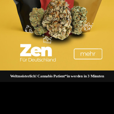
Hamburg)
simmobilien 2 % und bei Neubauten ab 2023 sogar 3 % des Gebäudewerts
r Objekte. Für eine realistische Einschätzung müssen Kaufnebenkosten
Weltmeisterlich! Cannabis Patient*in werden in 3 Minuten