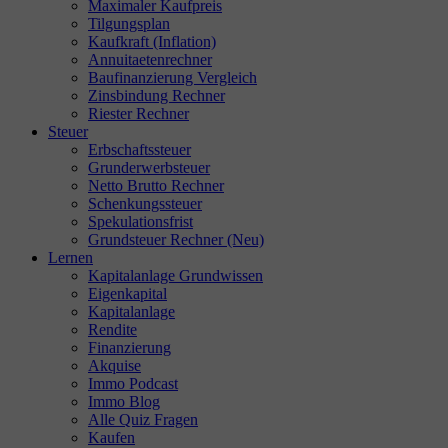
Maximaler Kaufpreis
Tilgungsplan
Kaufkraft (Inflation)
Annuitaetenrechner
Baufinanzierung Vergleich
Zinsbindung Rechner
Riester Rechner
Steuer
Erbschaftssteuer
Grunderwerbsteuer
Netto Brutto Rechner
Schenkungssteuer
Spekulationsfrist
Grundsteuer Rechner (Neu)
Lernen
Kapitalanlage Grundwissen
Eigenkapital
Kapitalanlage
Rendite
Finanzierung
Akquise
Immo Podcast
Immo Blog
Alle Quiz Fragen
Kaufen