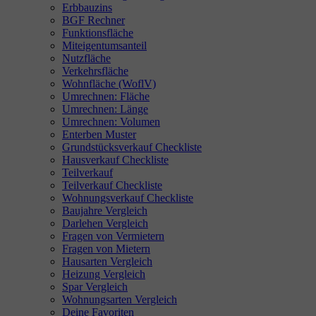
Erbbauzins
BGF Rechner
Funktionsfläche
Miteigentumsanteil
Nutzfläche
Verkehrsfläche
Wohnfläche (WoflV)
Umrechnen: Fläche
Umrechnen: Länge
Umrechnen: Volumen
Enterben Muster
Grundstücksverkauf Checkliste
Hausverkauf Checkliste
Teilverkauf
Teilverkauf Checkliste
Wohnungsverkauf Checkliste
Baujahre Vergleich
Darlehen Vergleich
Fragen von Vermietern
Fragen von Mietern
Hausarten Vergleich
Heizung Vergleich
Spar Vergleich
Wohnungsarten Vergleich
Deine Favoriten