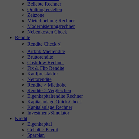
Beliebte Rechner
Quittung erstellen
Zeitzone
Mieterhoehung Rechner
Modernisierungsrechner
Nebenkosten Check
Rendite
Rendite Check ⚡
Airbnb Mietrendite
Bruttorendite
Cashflow Rechner
Fix & Flip Rendite
Kaufpreisfaktor
Nettorendite
Rendite > Miethöhe
Rendite > Vergleichen
Eigenkapitalrendite Rechner
Kapitalanlage Quick-Check
Kapitalanlage-Rechner
Investment-Simulator
Kredit
Eigenkapital
Gehalt > Kredit
Sparplan