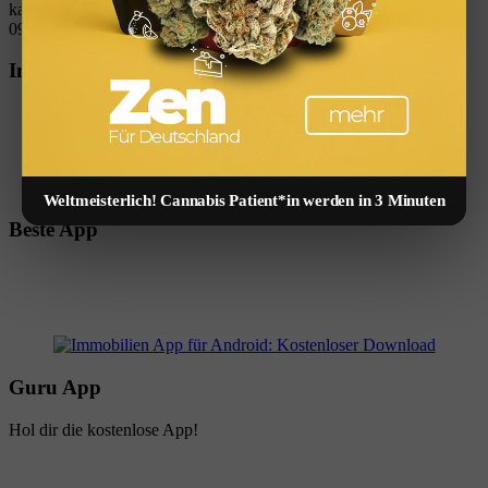
kapitalanlage-geld-verdienen.svg
W_kinski
2026-02-13
09:44:19
2026-02-13 09:44:19
Finanzierungsbestätigung
Immobilien App
Weltmeisterlich! Cannabis Patient*in werden in 3 Minuten
Beste App
Guru App
Hol dir die kostenlose App!