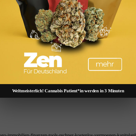
rst bedient wird. Erstrangige Grundpfandrechte erhalten bessere Zins
wiederverwendet werden.
e Bank bestellt eine erstrangige Grundschuld über 250.000 Euro (Zinss
ge Grundschuld (Zinssatz: 5,1 %). Die Zinsdifferenz von 1,7 Prozent sp
stiger. Nach vollständiger Tilgung löschen Sie die Grundschuld nicht 
n die neue Bank günstiger als Löschung und Neubestellung.
▶ Grundbuchkosten berechnen
-Vergleich
.
Weltmeisterlich! Cannabis Patient*in werden in 3 Minuten
go-immobilien-finanzen-tools-rechner-kostenlos-vermoegen-kapitalanl