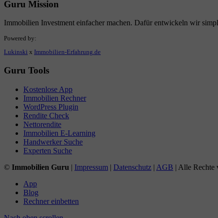
Guru Mission
Immobilien Investment einfacher machen. Dafür entwickeln wir simp
Powered by:
Lukinski
x
Immobilien-Erfahrung.de
Guru Tools
Kostenlose App
Immobilien Rechner
WordPress Plugin
Rendite Check
Nettorendite
Immobilien E-Learning
Handwerker Suche
Experten Suche
©
Immobilien Guru
|
Impressum
|
Datenschutz
|
AGB
| Alle Rechte 
App
Blog
Rechner einbetten
Nach oben scrollen