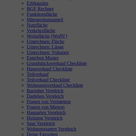
Erbbauzins
BGF Rechner
Funktionsfläche
Miteigentumsanteil
Nutzfläche
Verkehrsfläche
Wohnfläche (WoflV)
Umrechnen: Fläche
Umrechnen: Länge
Umrechnen: Volumen
Enterben Muster
Grundstücksverkauf Checkliste
Hausverkauf Checkliste
Teilverkauf
Teilverkauf Checkliste
Wohnungsverkauf Checkliste
Baujahre Vergleich
Darlehen Vergleich
Fragen von Vermietern
Fragen von Mietern
Hausarten Vergleich
Heizung Vergleich
Spar Vergleich
Wohnungsarten Vergleich
Deine Favoriten