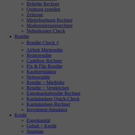
Beliebte Rechner
Quittung erstellen
Zeitzone
Mieterhoehung Rechner
Modernisierungsrechner
Nebenkosten Check
Rendite
Rendite Check ⚡
Airbnb Mietrendite
Bruttorendite
Cashflow Rechner
Fix & Flip Rendite
Kaufpreisfaktor
Nettorendite
Rendite > Miethöhe
Rendite > Vergleichen
Eigenkapitalrendite Rechner
Kapitalanlage Quick-Check
Kapitalanlage-Rechner
Investment-Simulator
Kredit
Eigenkapital
Gehalt > Kredit
Sparplan