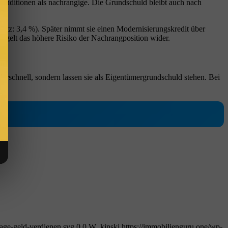
konditionen als nachrangige. Die Grundschuld bleibt auch nach
atz: 3,4 %). Später nimmt sie einen Modernisierungskredit über
iegelt das höhere Risiko der Nachrangposition wider.
vorschnell, sondern lassen sie als Eigentümergrundschuld stehen. Bei
age-geld-verdienen.svg
0
0
W_kinski
https://immobilienguru.one/wp-