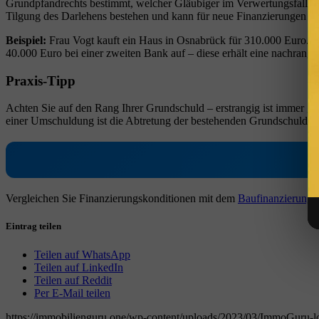
Grundpfandrechts bestimmt, welcher Gläubiger im Verwertungsfall zue
Tilgung des Darlehens bestehen und kann für neue Finanzierungen 
Beispiel:
Frau Vogt kauft ein Haus in Osnabrück für 310.000 Euro. Di
40.000 Euro bei einer zweiten Bank auf – diese erhält eine nachrangi
Praxis-Tipp
Achten Sie auf den Rang Ihrer Grundschuld – erstrangig ist immer gün
einer Umschuldung ist die Abtretung der bestehenden Grundschuld a
Vergleichen Sie Finanzierungskonditionen mit dem
Baufinanzierungs
Eintrag teilen
Teilen auf WhatsApp
Teilen auf LinkedIn
Teilen auf Reddit
Per E-Mail teilen
https://immobilienguru.one/wp-content/uploads/2023/03/ImmoGuru-lo