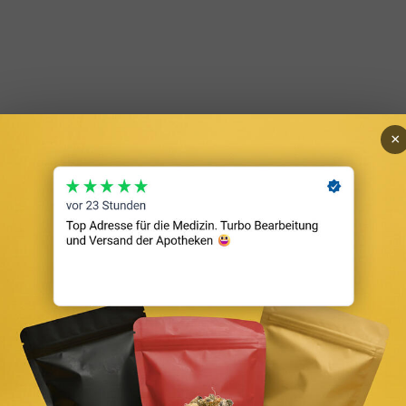
×
ren Kredit
as dem Gläubiger erlaubt, bei Zahlungsausfall die Zwangsversteigerung
xis dominiert die Grundschuld mit über 95 Prozent aller Neubestellungen
ben Darlehen für Immobilien nur gegen die Sicherheit einer im Grun