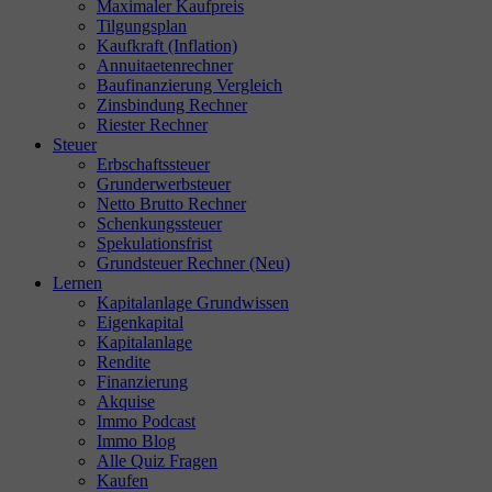
Maximaler Kaufpreis
Tilgungsplan
Kaufkraft (Inflation)
Annuitaetenrechner
Baufinanzierung Vergleich
Zinsbindung Rechner
Riester Rechner
Steuer
Erbschaftssteuer
Grunderwerbsteuer
Netto Brutto Rechner
Schenkungssteuer
Spekulationsfrist
Grundsteuer Rechner (Neu)
Lernen
Kapitalanlage Grundwissen
Eigenkapital
Kapitalanlage
Rendite
Finanzierung
Akquise
Immo Podcast
Immo Blog
Alle Quiz Fragen
Kaufen