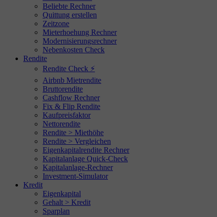
Beliebte Rechner
Quittung erstellen
Zeitzone
Mieterhoehung Rechner
Modernisierungsrechner
Nebenkosten Check
Rendite
Rendite Check ⚡
Airbnb Mietrendite
Bruttorendite
Cashflow Rechner
Fix & Flip Rendite
Kaufpreisfaktor
Nettorendite
Rendite > Miethöhe
Rendite > Vergleichen
Eigenkapitalrendite Rechner
Kapitalanlage Quick-Check
Kapitalanlage-Rechner
Investment-Simulator
Kredit
Eigenkapital
Gehalt > Kredit
Sparplan