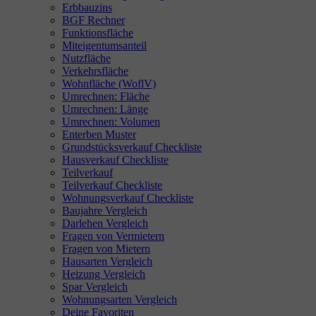
Erbbauzins
BGF Rechner
Funktionsfläche
Miteigentumsanteil
Nutzfläche
Verkehrsfläche
Wohnfläche (WoflV)
Umrechnen: Fläche
Umrechnen: Länge
Umrechnen: Volumen
Enterben Muster
Grundstücksverkauf Checkliste
Hausverkauf Checkliste
Teilverkauf
Teilverkauf Checkliste
Wohnungsverkauf Checkliste
Baujahre Vergleich
Darlehen Vergleich
Fragen von Vermietern
Fragen von Mietern
Hausarten Vergleich
Heizung Vergleich
Spar Vergleich
Wohnungsarten Vergleich
Deine Favoriten