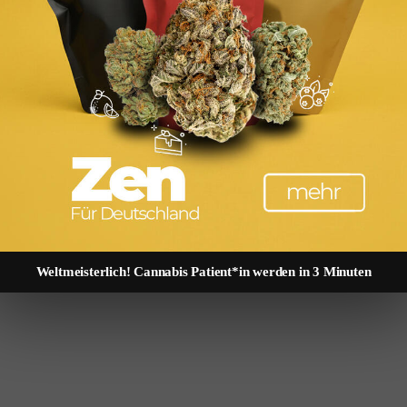
BaFin beaufsichtigt den gesamten Prozess. Trotz Regulierung bleiben R
 Frankfurt am Main. Fondsvolumen: 45 Millionen Euro, Fremdkapital: 2
ung beim Verkauf nach 12 Jahren. Tatsächlich fallen die Büromieten um
cht benötigen. Prüfen Sie die Leistungsbilanz der Kapitalverwaltungsgese
 15 Prozent, reduziert das Ihre Rendite erheblich. Diversifizieren Sie
▶ Rendite berechnen
Weltmeisterlich! Cannabis Patient*in werden in 3 Minuten