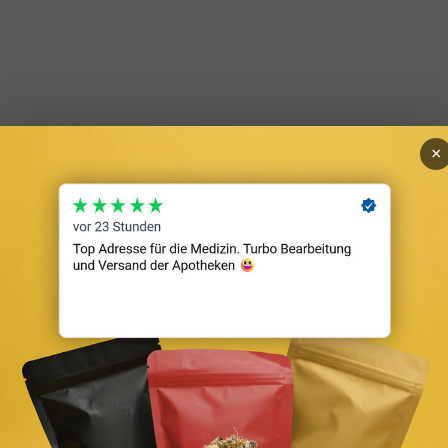
×
er Immobilienfonds
ener Immobilienfonds, der seit 2013 unter die Regulierung des Kapita
ebäude, Einkaufszentren oder Wohnportfolios. Die Mindestanlagesumme 
u zahlreichen Anlagebetrügereien führte. Das KAGB brachte strenge Re