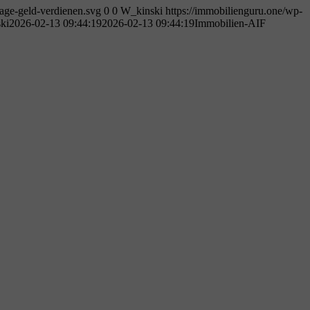
age-geld-verdienen.svg
0
0
W_kinski
https://immobilienguru.one/wp-
ki
2026-02-13 09:44:19
2026-02-13 09:44:19
Immobilien-AIF