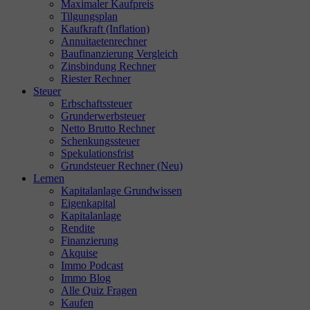
Maximaler Kaufpreis
Tilgungsplan
Kaufkraft (Inflation)
Annuitaetenrechner
Baufinanzierung Vergleich
Zinsbindung Rechner
Riester Rechner
Steuer
Erbschaftssteuer
Grunderwerbsteuer
Netto Brutto Rechner
Schenkungssteuer
Spekulationsfrist
Grundsteuer Rechner (Neu)
Lernen
Kapitalanlage Grundwissen
Eigenkapital
Kapitalanlage
Rendite
Finanzierung
Akquise
Immo Podcast
Immo Blog
Alle Quiz Fragen
Kaufen