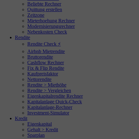
Beliebte Rechner
Quittung erstellen
Zeitzone
Mieterhoehung Rechner
Modernisierungsrechner
Nebenkosten Check
Rendite
Rendite Check ⚡
Airbnb Mietrendite
Bruttorendite
Cashflow Rechner
Fix & Flip Rendite
Kaufpreisfaktor
Nettorendite
Rendite > Miethöhe
Rendite > Vergleichen
Eigenkapitalrendite Rechner
Kapitalanlage Quick-Check
Kapitalanlage-Rechner
Investment-Simulator
Kredit
Eigenkapital
Gehalt > Kredit
Sparplan