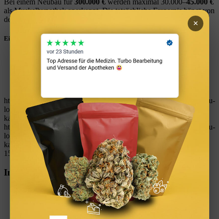
Bei einem Neubau für
300.000 €
werden maximal 30.000–
45.000 €
als Muskelhypothek anerkannt. Die tatsächliche Ersparnis hängt von
den handwerklichen Fähigkeiten und der verfügbaren Zeit ab.
×
Eintrag teilen
Teilen auf WhatsApp
Teilen auf LinkedIn
Teilen auf Reddit
Per E-Mail teilen
https://immobilienguru.one/wp-content/uploads/2023/03/ImmoGuru-
logo-immobilien-finanzen-tools-rechner-kostenlos-vermoegen-
kapitalanlage-geld-verdienen.svg
0
0
W_kinski
https://immobilienguru.one/wp-content/uploads/2023/03/ImmoGuru-
logo-immobilien-finanzen-tools-rechner-kostenlos-vermoegen-
kapitalanlage-geld-verdienen.svg
W_kinski
2026-02-12
15:30:09
2026-02-12 15:30:09
Muskelhypothek
Immobilien App