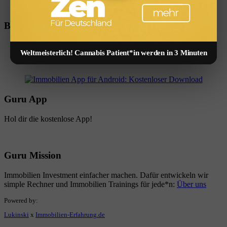
Beste App
Weltmeisterlich! Cannabis Patient*in werden in 3 Minuten
Guru App
Hol dir die kostenlose App!
Guru Mission
Immobilien Investment einfacher machen. Dafür entwickeln wir
simple Rechner und Immobilien Trainings für jede*n:
Über uns
Powered by:
Lukinski
x
Immobilien-Erfahrung.de