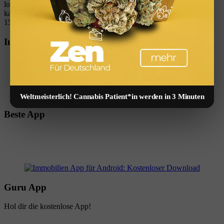
logo-immobilien-finanzen-tools-rechner-kostenlos-vermoegen-
kapitalanlage-geld-verdienen.svg
W_kinski
2026-02-12
15:30:09
2026-02-12 15:30:09
Notarkosten (Immobilienkauf)
Immobilien App
Weltmeisterlich! Cannabis Patient*in werden in 3 Minuten
Beste App
Guru App
Hol dir die kostenlose App!