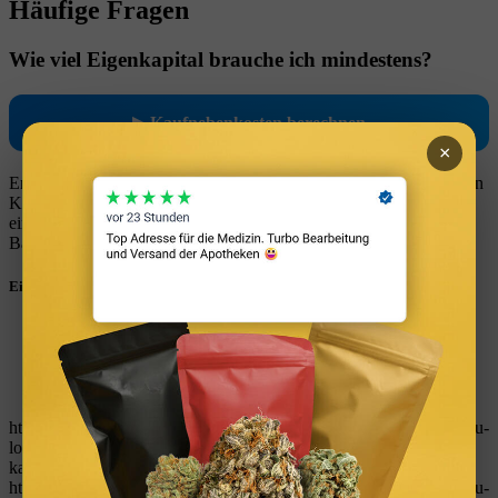
Häufige Fragen
Wie viel Eigenkapital brauche ich mindestens?
▶ Kaufnebenkosten berechnen
×
Empfohlen werden 20–30 % des Kaufpreises plus die vollständigen
Kaufnebenkosten aus Eigenmitteln. Je mehr Eigenkapital Sie
einbringen, desto bessere Zinskonditionen erhalten Sie von der
Bank.
Eintrag teilen
Teilen auf WhatsApp
Teilen auf LinkedIn
Teilen auf Reddit
Per E-Mail teilen
https://immobilienguru.one/wp-content/uploads/2023/03/ImmoGuru-
logo-immobilien-finanzen-tools-rechner-kostenlos-vermoegen-
kapitalanlage-geld-verdienen.svg
0
0
W_kinski
https://immobilienguru.one/wp-content/uploads/2023/03/ImmoGuru-