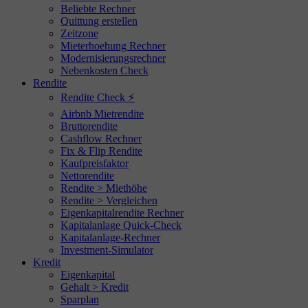
Beliebte Rechner
Quittung erstellen
Zeitzone
Mieterhoehung Rechner
Modernisierungsrechner
Nebenkosten Check
Rendite
Rendite Check ⚡
Airbnb Mietrendite
Bruttorendite
Cashflow Rechner
Fix & Flip Rendite
Kaufpreisfaktor
Nettorendite
Rendite > Miethöhe
Rendite > Vergleichen
Eigenkapitalrendite Rechner
Kapitalanlage Quick-Check
Kapitalanlage-Rechner
Investment-Simulator
Kredit
Eigenkapital
Gehalt > Kredit
Sparplan