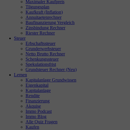
Maximaler Kaufpreis
Tilgungsplan
Kaufkraft (Inflation)
Annuitaetenrechner
Baufinanzierung Vergleich
Zinsbindung Rechner
Riester Rechner
Steuer
Erbschaftssteuer
Grunderwerbsteuer
Netto Brutto Rechner
Schenkungssteuer
Spekulationsfrist
Grundsteuer Rechner (Neu)
Lernen
Kapitalanlage Grundwissen
Eigenkapital
Kapitalanlage
Rendite
Finanzierung
Akquise
Immo Podcast
Immo Blog
Alle Quiz Fragen
Kaufen