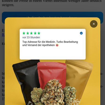
können die Preise in einem Viertel innerhalb weniger Jahre deutlich
steigern.
▶ Kaufnebenkosten berechnen
×
Einen detaillierten Tilgungsplan erstellen Sie mit dem
Tilgungsplan
Rechner
.
Eintrag teilen
Teilen auf WhatsApp
Teilen auf LinkedIn
Teilen auf Reddit
Per E-Mail teilen
https://immobilienguru.one/wp-content/uploads/2023/03/ImmoGuru-
logo-immobilien-finanzen-tools-rechner-kostenlos-vermoegen-
kapitalanlage-geld-verdienen.svg
0
0
W_kinski
https://immobilienguru.one/wp-content/uploads/2023/03/ImmoGuru-
logo-immobilien-finanzen-tools-rechner-kostenlos-vermoegen-
kapitalanlage-geld-verdienen.svg
W_kinski
2026-02-12
15:30:09
2026-02-12 15:30:09
Tilgung (Immobiliendarlehen)