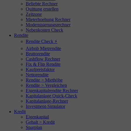
Beliebte Rechner
Quittung erstellen
Zeitzone
Mieterhoehung Rechner
Modernisierungsrechner
Nebenkosten Check
Rendite
Rendite Check ⚡
Airbnb Mietrendite
Bruttorendite
Cashflow Rechner
Fix & Flip Rendite
Kaufpreisfaktor
Nettorendite
Rendite > Miethöhe
Rendite > Vergleichen
Eigenkapitalrendite Rechner
Kapitalanlage Quick-Check
Kapitalanlage-Rechner
Investment-Simulator
Kredit
Eigenkapital
Gehalt > Kredit
Sparplan