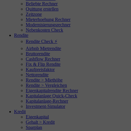
Beliebte Rechner
Quittung erstellen
Zeitzone
Mieterhoehung Rechner
Modernisierungsrechner
Nebenkosten Check
Rendite
Rendite Check ⚡
Airbnb Mietrendite
Bruttorendite
Cashflow Rechner
Fix & Flip Rendite
Kaufpreisfaktor
Nettorendite
Rendite > Miethöhe
Rendite > Vergleichen
Eigenkapitalrendite Rechner
Kapitalanlage Quick-Check
Kapitalanlage-Rechner
Investment-Simulator
Kredit
Eigenkapital
Gehalt > Kredit
Sparplan