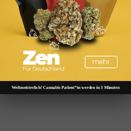
enn ein neuer Job begonnen wird oder wenn der Arbeitgeber den Umzug 
baden nach Köln, weil er dort eine neue Stelle antritt. Umzugskostenp
für Wohnungsbesichtigungen: 280 Euro. Gesamte absetzbare Umzugskos
akler für die neue Mietwohnung) und reichen Sie die Einzelnachweise 
iete) werden separat anerkannt. Auch der Kauf einer Immobilie in der N
▶ Maklerkosten berechnen
Weltmeisterlich! Cannabis Patient*in werden in 3 Minuten