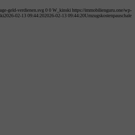
age-geld-verdienen.svg
0
0
W_kinski
https://immobilienguru.one/wp-
ki
2026-02-13 09:44:20
2026-02-13 09:44:20
Umzugskostenpauschale