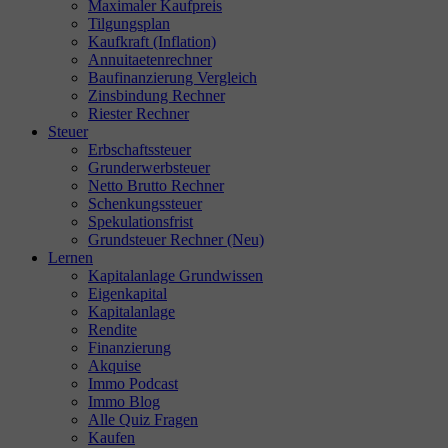
Maximaler Kaufpreis
Tilgungsplan
Kaufkraft (Inflation)
Annuitaetenrechner
Baufinanzierung Vergleich
Zinsbindung Rechner
Riester Rechner
Steuer
Erbschaftssteuer
Grunderwerbsteuer
Netto Brutto Rechner
Schenkungssteuer
Spekulationsfrist
Grundsteuer Rechner (Neu)
Lernen
Kapitalanlage Grundwissen
Eigenkapital
Kapitalanlage
Rendite
Finanzierung
Akquise
Immo Podcast
Immo Blog
Alle Quiz Fragen
Kaufen