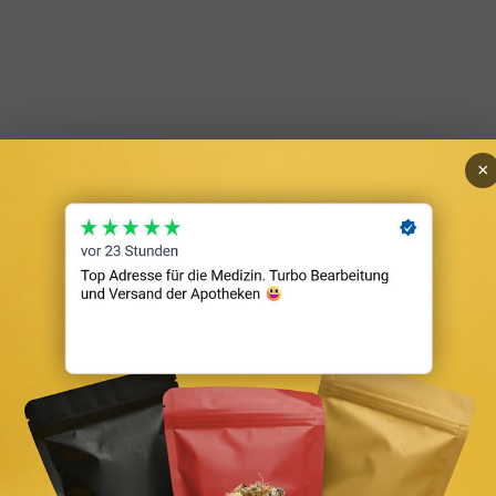
×
s beim Wohnungswechsel
beruflich bedingten Umzug bestimmte Kosten pauschal als Werbungsko
onanschluss und Gardinen ab. Daneben können tatsächliche Kosten für
 für die umziehende Person und 643 Euro für jede weitere Person im Ha