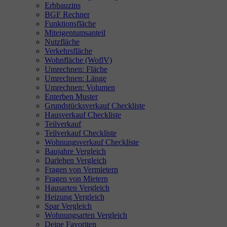
Erbbauzins
BGF Rechner
Funktionsfläche
Miteigentumsanteil
Nutzfläche
Verkehrsfläche
Wohnfläche (WoflV)
Umrechnen: Fläche
Umrechnen: Länge
Umrechnen: Volumen
Enterben Muster
Grundstücksverkauf Checkliste
Hausverkauf Checkliste
Teilverkauf
Teilverkauf Checkliste
Wohnungsverkauf Checkliste
Baujahre Vergleich
Darlehen Vergleich
Fragen von Vermietern
Fragen von Mietern
Hausarten Vergleich
Heizung Vergleich
Spar Vergleich
Wohnungsarten Vergleich
Deine Favoriten