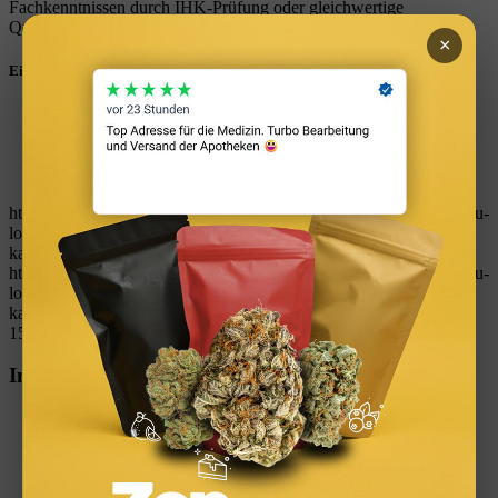
Fachkenntnissen durch IHK-Prüfung oder gleichwertige
Qualifikation.
×
Eintrag teilen
Teilen auf WhatsApp
Teilen auf LinkedIn
Teilen auf Reddit
Per E-Mail teilen
https://immobilienguru.one/wp-content/uploads/2023/03/ImmoGuru-
logo-immobilien-finanzen-tools-rechner-kostenlos-vermoegen-
kapitalanlage-geld-verdienen.svg
0
0
W_kinski
https://immobilienguru.one/wp-content/uploads/2023/03/ImmoGuru-
logo-immobilien-finanzen-tools-rechner-kostenlos-vermoegen-
kapitalanlage-geld-verdienen.svg
W_kinski
2026-02-12
15:30:09
2026-02-12 15:30:09
Verwaltervertrag (WEG)
Immobilien App