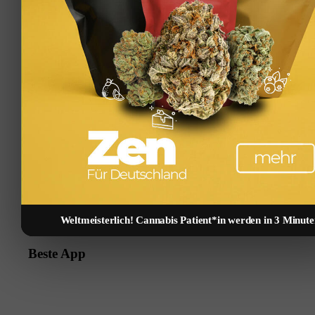
hausreihe.jpg
800
1200
W_kinski
https://immobilienguru.one/wp-
content/uploads/2023/03/ImmoGuru-logo-immobilien-
finanzen-tools-rechner-kostenlos-vermoegen-
kapitalanlage-geld-verdienen.svg
W_kinski
2026-02-12
15:12:44
2026-02-12 15:12:44
Immobilie als
Kapitalanlage: Rendite, Steuern und Finanzierung im
Überblick
Immobilien App
Weltmeisterlich! Cannabis Patient*in werden in 3 Minute
Beste App