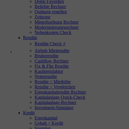
Deine Favoriten
Beliebte Rechner
Quittung erstellen
Zeitzone
Mieterhoehung Rechner
Modernisierungsrechner
Nebenkosten Check
Rendite
Rendite Check ⚡
Airbnb Mietrendite
Bruttorendite
Cashflow Rechner
Fix & Flip Rendite
Kaufpreisfaktor
Nettorendite
Rendite > Miethöhe
Rendite > Vergleichen
Eigenkapitalrendite Rechner
Kapitalanlage Quick-Check
Kapitalanlage-Rechner
Investment-Simulator
Kredit
Eigenkapital
Gehalt > Kredit
Sparplan