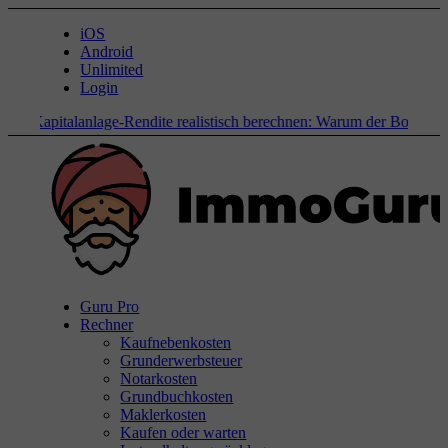
iOS
Android
Unlimited
Login
s
Kapitalanlage-Rendite realistisch berechnen: Warum der Bodenrichtwe
Guru Pro
Rechner
Kaufnebenkosten
Grunderwerbsteuer
Notarkosten
Grundbuchkosten
Maklerkosten
Kaufen oder warten