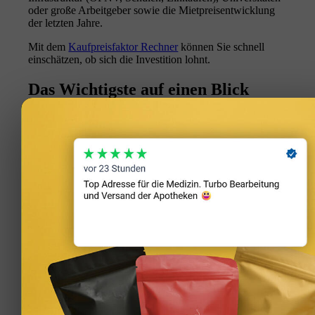
oder große Arbeitgeber sowie die Mietpreisentwicklung
der letzten Jahre.
Mit dem
Kaufpreisfaktor Rechner
können Sie schnell
einschätzen, ob sich die Investition lohnt.
Das Wichtigste auf einen Blick
Rechnen Sie konservativ, planen Sie Puffer ein und
vergleichen Sie mehrere Objekte. Der beste Deal ist nicht
immer der günstigste Kaufpreis – sondern das
Gesamtpaket aus Lage, Zustand, Finanzierung und
persönlicher Lebenssituation.
Eintrag teilen
Teilen auf WhatsApp
Teilen auf LinkedIn
Teilen auf Reddit
Per E-Mail teilen
https://immobilienguru.one/wp-
content/uploads/2024/05/kapitalanlage-zinshaus-grosstadt-
auswahl-bezirk-drohne-luftaufnahme-berlin-hausfront-