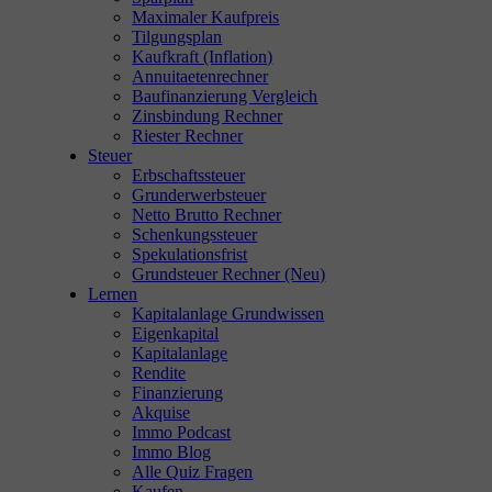
Maximaler Kaufpreis
Tilgungsplan
Kaufkraft (Inflation)
Annuitaetenrechner
Baufinanzierung Vergleich
Zinsbindung Rechner
Riester Rechner
Steuer
Erbschaftssteuer
Grunderwerbsteuer
Netto Brutto Rechner
Schenkungssteuer
Spekulationsfrist
Grundsteuer Rechner (Neu)
Lernen
Kapitalanlage Grundwissen
Eigenkapital
Kapitalanlage
Rendite
Finanzierung
Akquise
Immo Podcast
Immo Blog
Alle Quiz Fragen
Kaufen